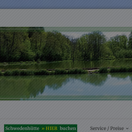
k Oosbachtal – 
neifel im Herzen
Schwedenhütte
» HIER
buchen
Service / Preise